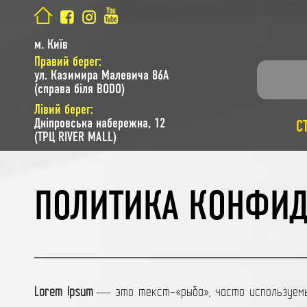
м. Київ
Правий берег:
ул. Казимира Малевича 86A
(справа біля BODO)
Лівий берег:
Дніпровська набережна, 12
С
(ТРЦ RIVER MALL)
ПОЛИТИКА КОНФИД
Lorem Ipsum
— это текст-«рыба», часто используемый